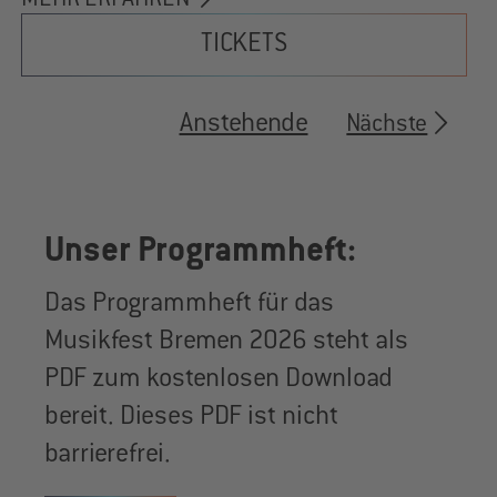
TICKETS
Anstehende
V
Nächste
e
r
a
n
Unser Programmheft:
s
t
Das Programmheft für das
a
Musikfest Bremen 2026 steht als
l
PDF zum kostenlosen Download
t
u
bereit. Dieses PDF ist nicht
n
barrierefrei.
g