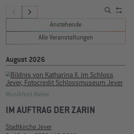
Veranst
Filter
Suche
Suche
anzei
Anstehende
und
Alle Veranstaltungen
Ansicht
Navigat
August 2026
Musikfest Atelier
IM AUFTRAG DER ZARIN
Stadtkirche Jever