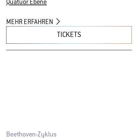
Beethoven-Zyklus
BEETHOVEN-ZYKLUS V
Die Glocke, Bremen (Kleiner Saal)
Sa 22. Aug 2026
/ 19.30 Uhr
Quatuor Ebène