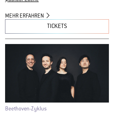
Beethoven-Zyklus
BEETHOVEN-ZYKLUS II
Die Glocke, Bremen (Kleiner Saal)
Mo 17. Aug 2026
/ 19.30 Uhr
Quatuor Ebène