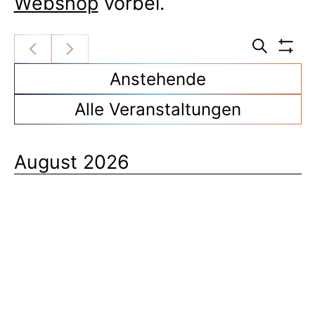
Webshop
vorbei.
Veran
Filt
Suche
Such
anz
Anstehende
und
Alle Veranstaltungen
Ansic
Navig
August 2026