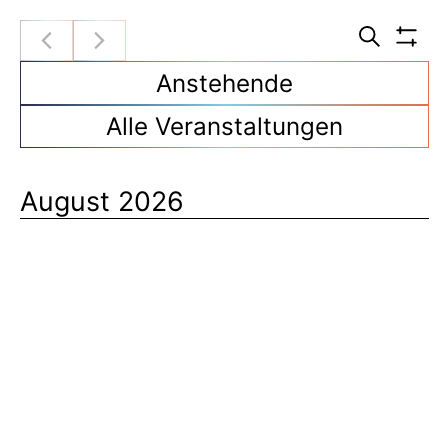
Veran
Filt
Suche
Such
anz
Anstehende
und
Alle Veranstaltungen
Ansic
Navig
August 2026