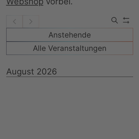
Webshop
vorbei.
Veran
Filt
Suche
Such
anz
Anstehende
und
Alle Veranstaltungen
Ansic
Navig
August 2026