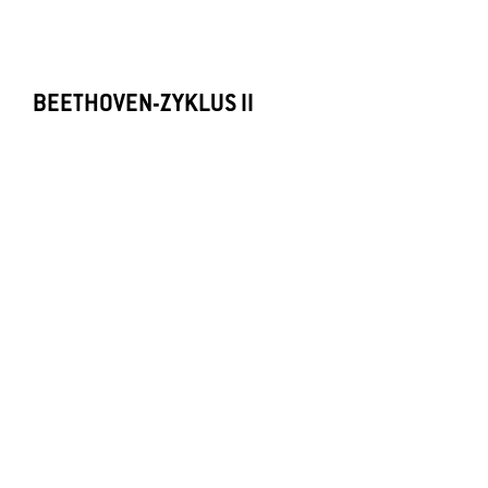
BEETHOVEN-ZYKLUS II
Mo 17. Aug 2026
/ 19.30 Uhr